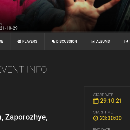
o
021-10-29
DE
PLAYERS
DISCUSSION
ALBUMS
EVENT INFO
START DATE:
29.10.21
START TIME:
n, Zaporozhye,
23:30:00
END DATE: