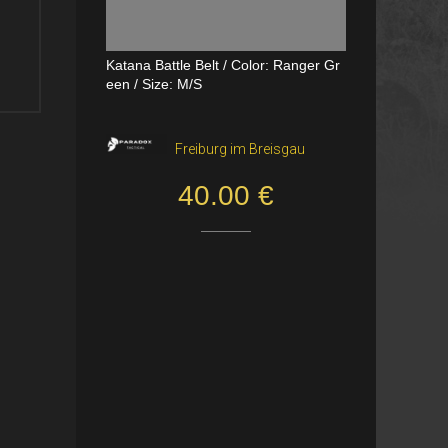
Katana Battle Belt / Color: Ranger Gr
Dual Channel PTT
een / Size: M/S
VerageAirsoft, Borås
Freiburg im Breisgau
550.00 SEK
40.00 €