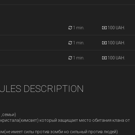
1 min.
100 UAH.
1 min.
100 UAH.
1 min.
100 UAH.
ULES DESCRIPTION
 ,семьи)
 кристала(химсвет) который защищает место обитания клана от
м(не имеет силы против зомби но сильный против людей)