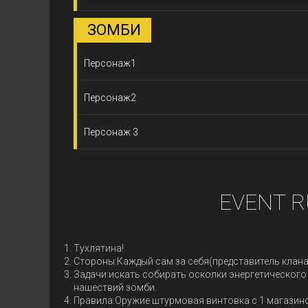
ЗОМБИ
Персонаж1
Персонаж2
Персонаж 3
EVENT R
Тухлятина!
Стороны:Каждый сам за себя(представитель клана
Задачи:искать собирать осколки энергетического
нашествий зомби.
Правила:Оружие штурмовая винтовка с 1 магазино