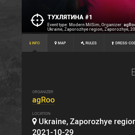
ТУХЛЯТИНА #1
Event type: Modern MilSim, Organizer:
agRo
Ukraine, Zaporozhye region, Zaporozhye, 2
INFO
MAP
RULES
DRESS-CO
ORGANIZER:
agRoo
LOCATION:
Ukraine, Zaporozhye regio
2021-10-29