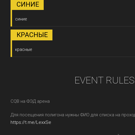
СИНИЕ
синие
КРАСНЫЕ
красные
EVENT RULES
CQB на ФЭД арена
Для посещения полигона нужны ФИО для списка на прохо
https://t.me/LexxSe