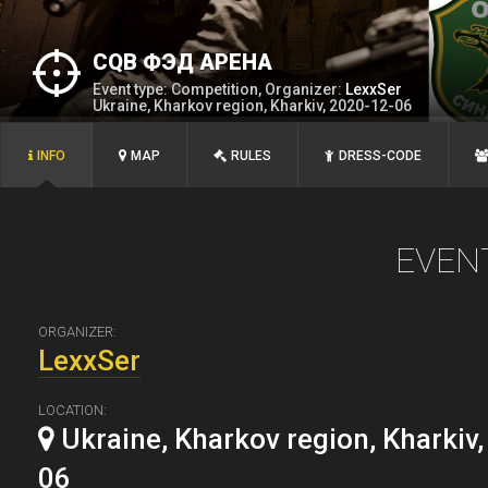
CQB ФЭД АРЕНА
Event type: Competition, Organizer:
LexxSer
Ukraine, Kharkov region, Kharkiv, 2020-12-06
INFO
MAP
RULES
DRESS-CODE
EVEN
ORGANIZER:
LexxSer
LOCATION:
Ukraine, Kharkov region, Kharkiv
06