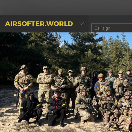
AIRSOFTER.WORLD