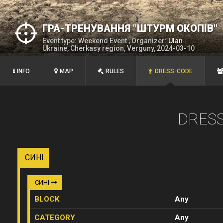
ГРА-ТРЕНУВАННЯ "ШТУРМ ОКОПІВ"
Event type: Weekend Event , Organizer:
Ulan
Ukraine, Cherkasy region, Verguny, 2024-03-10
INFO
MAP
RULES
DRESS-CODE
DRES
СИНІ
СИНІ
BLOCK
Any
CATEGORY
Any