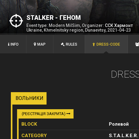
STALKER - ГЕНОМ
Event type: Modern MilSim, Organizer:
ССК Хармонт
Ukraine, Khmelnitsky region, Dunaevtsy, 2021-04-23
INFO
MAP
RULES
DRESS-CODE
DRES
ВОЛЬНИКИ
(РЕЄСТРАЦІЯ ЗАКРИТА)
BLOCK
Ролевой
CATEGORY
S.T.A.L.K.E.R.