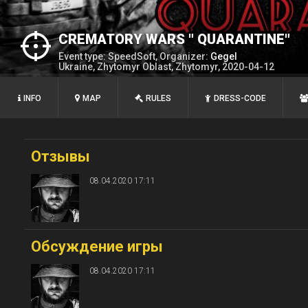
СREMATORY WARS " QUARANTINE"
Event type: SpeedSoft, Organizer:
Gegel
Ukraine, Zhytomyr Oblast, Zhytomyr, 2020-04-12
INFO
MAP
RULES
DRESS-CODE
Отзывы
08.04.2020 17:11
Обсуждение игры
08.04.2020 17:11