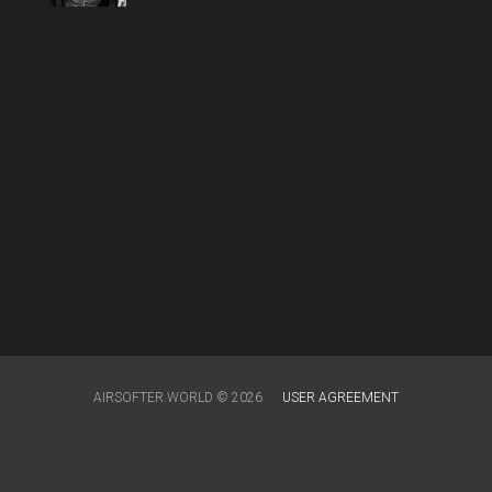
AIRSOFTER.WORLD © 2026
USER AGREEMENT