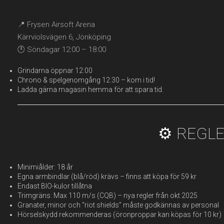
📍 Frysen Airsoft Arena
Kärrviolsvägen 6, Jönköping
🕛 Söndagar 12:00 – 18:00
Grindarna öppnar 12:00
Chrono & spelgenomgång 12:30 – kom i tid!
Ladda gärna magasin hemma för att spara tid.
⚙️ REGL
Minimiålder: 18 år
Egna armbindlar (blå/röd) krävs – finns att köpa för 59 kr
Endast BIO-kulor tillåtna
Trimgräns: Max 110 m/s (CQB) – nya regler från okt 2025
Granater, minor och “riot shields” måste godkännas av personal
Hörselskydd rekommenderas (öronproppar kan köpas för 10 kr)