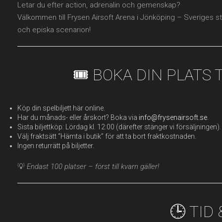
Letar du efter action, adrenalin och gemenskap?
Välkommen till Frysen Airsoft Arena i Jönköping – Sveriges st
och episka scenarion!
🎟️ BOKA DIN PLATS
Köp din spelbiljett här online.
Har du månads- eller årskort? Boka via
info@frysenairsoft.se
.
Sista biljettköp: Lördag kl. 12:00 (därefter stänger vi försäljningen).
Välj fraktsätt “Hämta i butik” för att ta bort fraktkostnaden.
Ingen returrätt på biljetter.
💡
Endast 100 platser – först till kvarn gäller!
🕒 TID