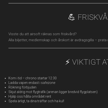
💪 FRISKV
Visste du att airsoft räknas som friskvård?
Alla biljetter, medlemskap och årskort är avdragsgilla – prata
⚡ VIKTIGT 
Kom i tid – chrono startar 12:30
Ladda vapen endast i safezone
Rökning förbjuden
Skjut aldrig mot flygtrafik (arenan ligger bredvid flygplatsen)
Hjälp oss hålla området rent
Spela ärligt, ta dina träffar och ha kul!