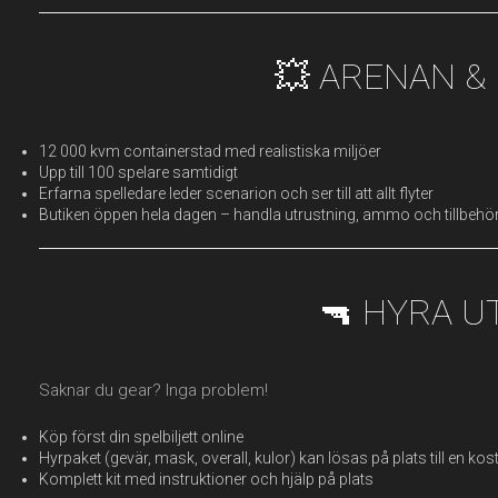
💥 ARENAN &
12 000 kvm containerstad med realistiska miljöer
Upp till 100 spelare samtidigt
Erfarna spelledare leder scenarion och ser till att allt flyter
Butiken öppen hela dagen – handla utrustning, ammo och tillbehö
🔫 HYRA 
Saknar du gear? Inga problem!
Köp först din spelbiljett online
Hyrpaket (gevär, mask, overall, kulor) kan lösas på plats till en ko
Komplett kit med instruktioner och hjälp på plats