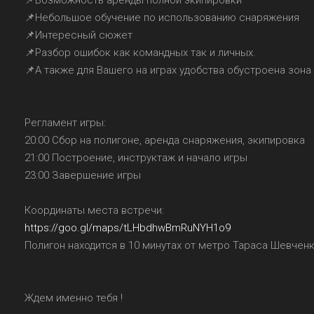
📌Возможность аренды полной экипировки
📌Небольшое обучение по использованию снаряжения
📌Интересный сюжет
📌Разбор ошибок как командных так и личных.
📌А также для Вашего на играх удобства обустроена зона
Регламент игры:
20:00 Сбор на полигоне, аренда снаряжения, экипировка
21:00 Построение, инструктаж и начало игры
23:00 Завершение игры
Координаты места встречи:
https://goo.gl/maps/tLHbdhwBmRuNYH1o9
Полигон находится в 10 минутах от метро Тараса Шевчен
Ждем именно тебя !