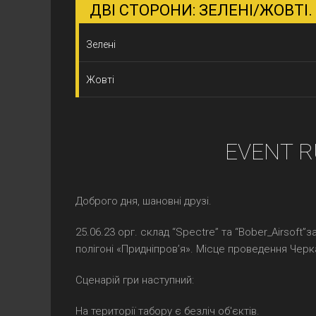
ДВІ СТОРОНИ: ЗЕЛЕНІ/ЖОВТІ.
Зелені
Жовті
EVENT R
Доброго дня, шановні друзі.
25.06.23 орг. склад “Spectre” та “Bober_Airsoft
полігоні «Придніпровʼя». Місце проведення Чер
Сценарій гри наступний:
На території табору є безліч об'єктів.