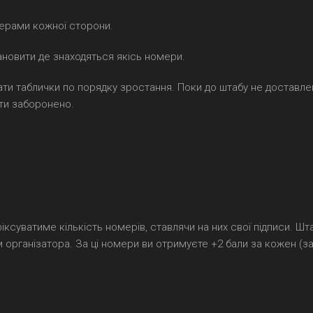
мерами кожної сторони.
ановити де знаходяться якісь номери.
ти таблички по порядку зростання. Поки до штабу не доставле
ти заборонено.
іксуватиме кількість номерів, ставлячи на них свої підписи. Шт
 організатора. За ці номери ви отримуєте +2 бали за кожен (за