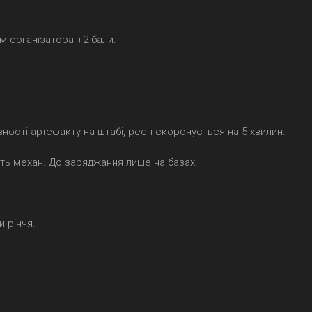
м організатора +2 бали.
вності артефакту на штабі, респ скорочується на 5 хвилин.
ть механ. До заряджання лише на базах.
и річчя.