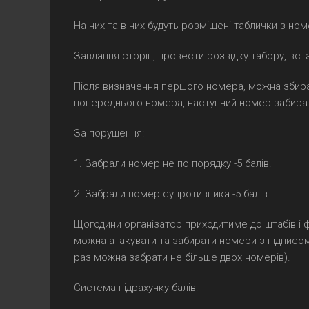
На них та в них будуть розміщені таблички з но
Завдання сторін, провести розвідку табору, вст
Після визначення першого номера, можна збира
попереднього номера, наступний номер забира
За порушення:
1. Забрали номер не по порядку -5 балів.
2. Забрали номер супротивника -5 балів
Щогодини організатор приходитиме до штабів і ф
можна атакувати та забирати номери з підписом
раз можна забрати не більше двох номерів).
Система підрахунку балів: