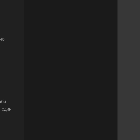
но
аби
 один