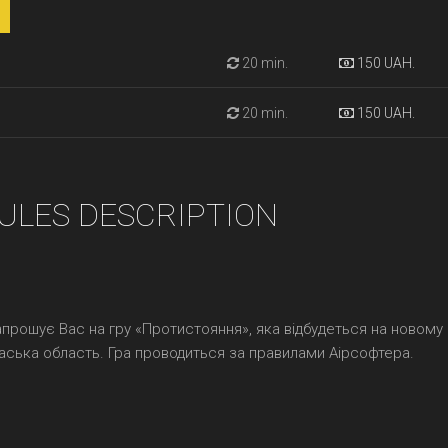
20 min.
150 UAH.
20 min.
150 UAH.
ULES DESCRIPTION
”запрошує Вас на гру «Протистояння», яка відбудеться на новому
каська область. Гра проводиться за правилами Аірсофтера.