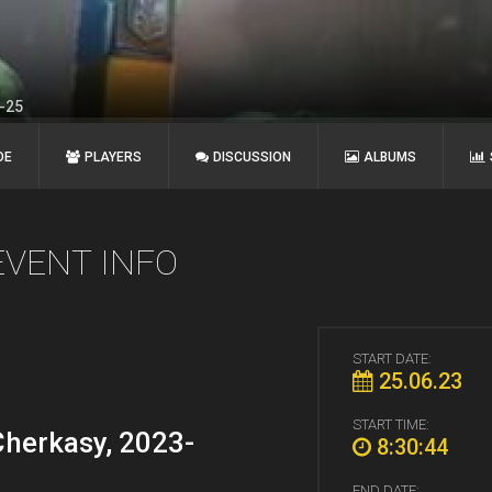
6-25
DE
PLAYERS
DISCUSSION
ALBUMS
EVENT INFO
START DATE:
25.06.23
START TIME:
Cherkasy, 2023-
8:30:44
END DATE: