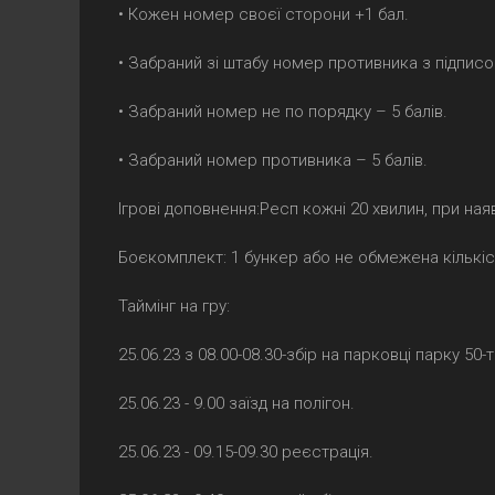
• Кожен номер своєї сторони +1 бал.
• Забраний зі штабу номер противника з підписо
• Забраний номер не по порядку – 5 балів.
• Забраний номер противника – 5 балів.
Ігрові доповнення:Респ кожні 20 хвилин, при ная
Боєкомплект: 1 бункер або не обмежена кількіс
Таймінг на гру:
25.06.23 з 08.00-08.30-збір на парковці парку 50-т
25.06.23 - 9.00 заїзд на полігон.
25.06.23 - 09.15-09.30 реєстрація.