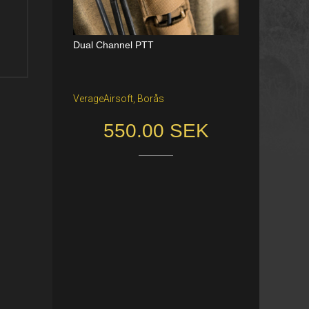
Dual Channel PTT
Katana Battle Belt / Color: Ranger Gr
een / Size: M/S
VerageAirsoft, Borås
Freiburg im Breisgau
550.00 SEK
40.00 €