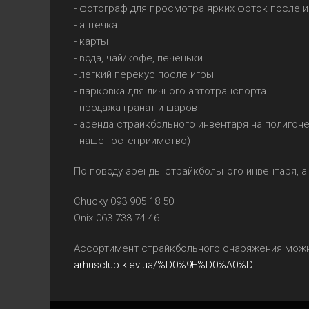
- фотограф для просмотра ярких фоток после 
- аптечка
- карты
- вода, чай/кофе, печеньки
- легкий перекус после игры
- парковка для личного автотранспорта
- продажа гранат и шаров
- аренда страйкбольного инвентаря на полигон
- наше гостеприимство)
По поводу аренды страйкбольного инвентаря, а
Chucky 093 905 18 50
Onix 063 733 74 46
Ассортимент страйкбольного снаряжения мож
arhusclub.kiev.ua/%D0%9F%D0%A0%D...