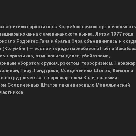
изводители наркотиков в Колумбии начали организовыват
авщиков кокаина с американского рынка. Летом 1977 года
онсало Родригес Гача и братья Очоа объединились и созд
 (Колумбия) — родном городе наркобарона Пабло Эскобара
ом наркотиков, отмыванием денег, убийствами,
онным оборотом оружия, рэкетом, терроризмом. Наркокар
Боливии, Перу, Гондурасе, Соединенных Штатах, Канаде и
 в сотрудничестве с наркокартелем Кали, правыми
вом Соединенных Штатов ликвидировало Медельинский
участников.