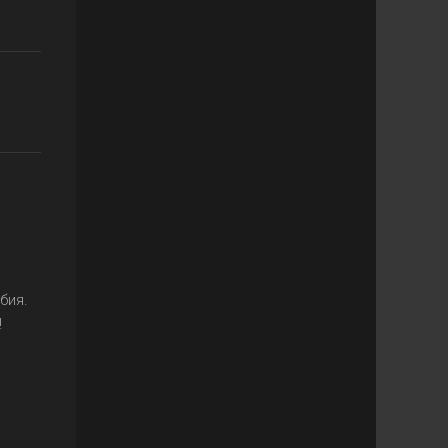
бия.
!