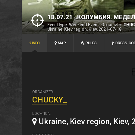
18.07.21 «КОЛУМБИЯ. МЕД
Event type: Weekend Event , Organizer:
CHUC
(ЛЮТЕЖ)
Ukraine, Kiev region, Kiev, 2021-07-18
INFO
MAP
RULES
DRESS-CO
ORGANIZER:
CHUCKY_
LOCATION:
Ukraine, Kiev region, Kiev,