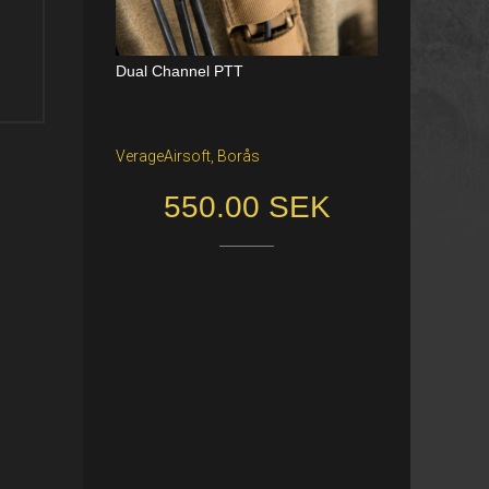
Dual Channel PTT
Katana Battle Belt / Color: Ranger Gr
een / Size: M/S
VerageAirsoft, Borås
Freiburg im Breisgau
550.00 SEK
40.00 €