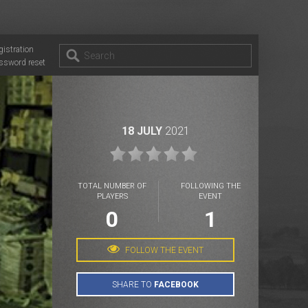
gistration
ssword reset
18 JULY
2021
TOTAL NUMBER OF
FOLLOWING THE
PLAYERS
EVENT
0
1
FOLLOW THE EVENT