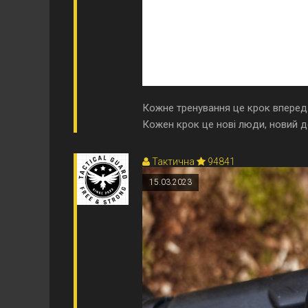
Кожне тренування це крок вперед.
Кожен крок це нові люди, новий дос
Тактична
94841
15.03.2023