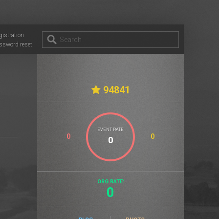
gistration
ssword reset
94841
EVENT RATE
0
0
ORG RATE:
0