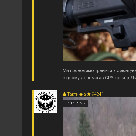
Ми проводимо тренінги з орієнтува
в цьому допомагає GPS трекер. Якщ
Тактична
94841
13.03.2023