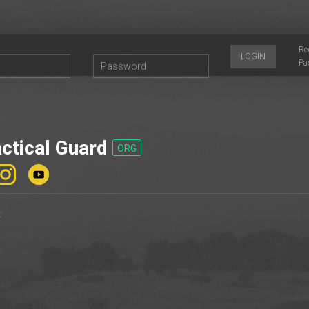
Re
LOGIN
Pa
ctical Guard
ORG