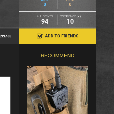
BLOG
PHOTO
0
0
ALL EVENTS
EXPERIENCE (Y.)
94
10
ADD TO FRIENDS
ESSAGE
RECOMMEND