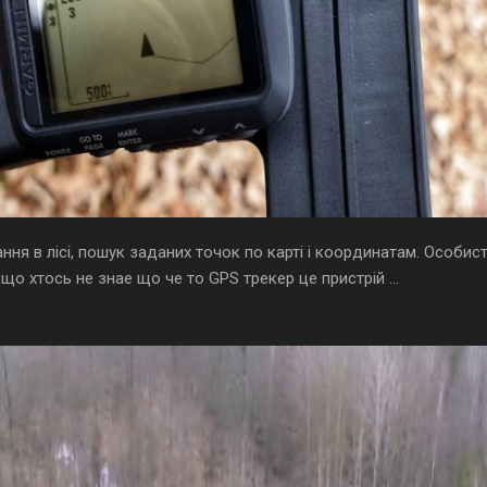
ння в лісі, пошук заданих точок по карті і координатам. Особис
о хтось не знае що че то GPS трекер це пристрій ...