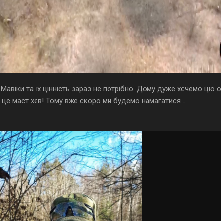
авіки та їх цінність зараз не потрібно. Дому дуже хочемо цю 
це маст хев! Тому вже скоро ми будемо намагатися ...