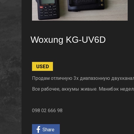
Woxung KG-UV6D
USED
Продам отличную 3х диапазонную двухкана
Все рабочее, аккумы живые. Манибэк недел
098 02 666 98
Share