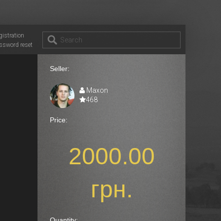
gistration
ssword reset
Seller:
Maxon
468
Price:
2000.00
грн.
Quantity: