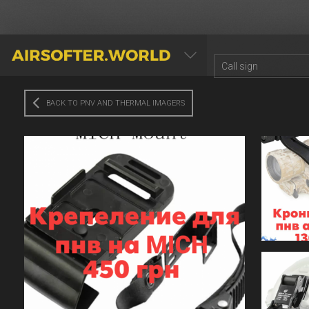
AIRSOFTER.WORLD
BACK TO PNV AND THERMAL IMAGERS