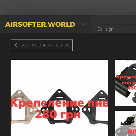
AIRSOFTER.WORLD
BACK TO HEADGEAR, HELMETS