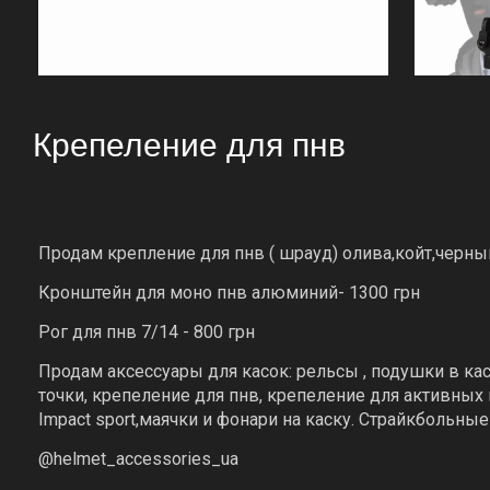
Крепеление для пнв
Продам крепление для пнв ( шрауд) олива,койт,черны
Кронштейн для моно пнв алюминий- 1300 грн
Рог для пнв 7/14 - 800 грн
Продам аксессуары для касок: рельсы , подушки в ка
точки, крепеление для пнв, крепеление для активных
Impact sport,маячки и фонари на каску. Страйкбольны
@helmet_accessories_ua