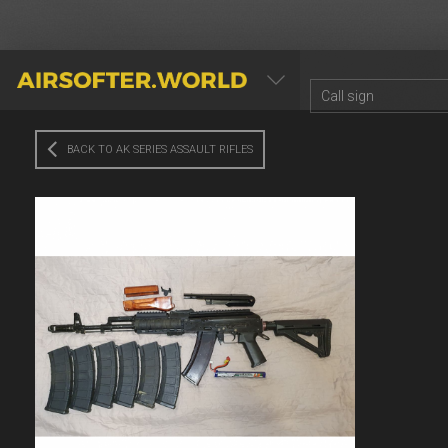
AIRSOFTER.WORLD
BACK TO AK SERIES ASSAULT RIFLES