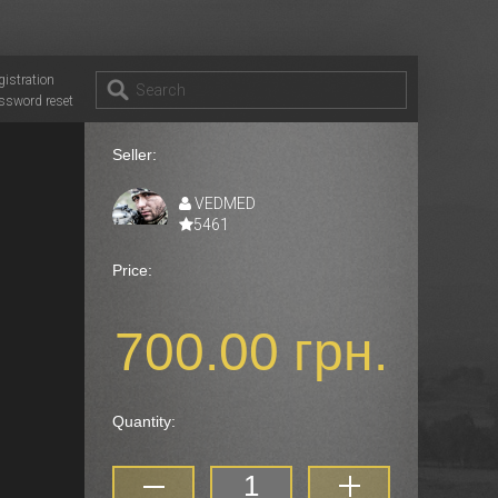
gistration
ssword reset
Seller:
VEDMED
5461
Price:
700.00 грн.
Quantity: