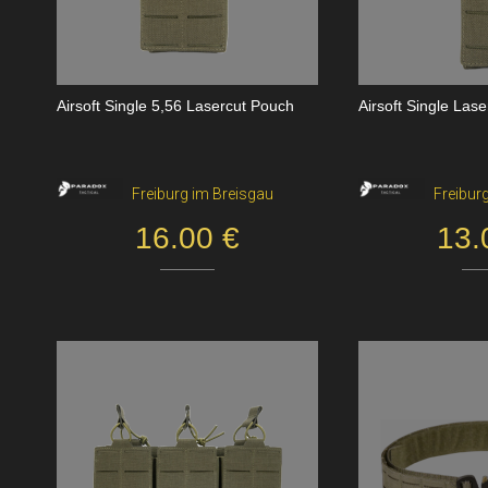
Airsoft Single 5,56 Lasercut Pouch
Airsoft Single Las
Freiburg im Breisgau
Freibur
16.00 €
13.