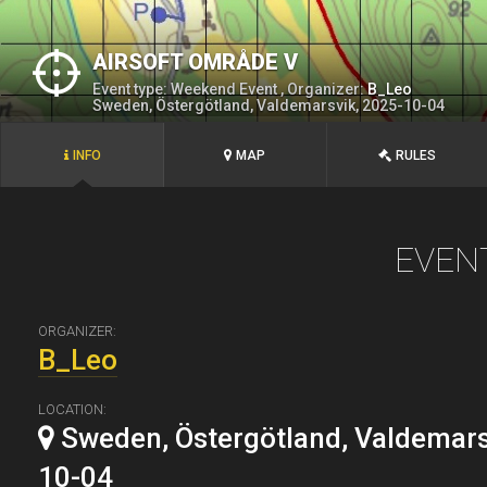
AIRSOFT OMRÅDE V
Event type: Weekend Event , Organizer:
B_Leo
Sweden, Östergötland, Valdemarsvik, 2025-10-04
INFO
MAP
RULES
EVEN
ORGANIZER:
B_Leo
LOCATION:
Sweden, Östergötland, Valdemars
10-04