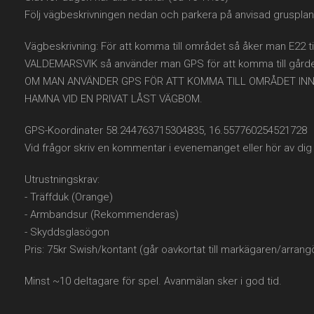
Följ vägbeskrivningen nedan och parkera på anvisad grusplan.
Vägbeskrivning: För att komma till området så åker man E22 
VALDEMARSVIK så använder man GPS för att komma till gården
OM MAN ANVÄNDER GPS FÖR ATT KOMMA TILL OMRÅDET INNA
HAMNA VID EN PRIVAT LÅST VÄGBOM.
GPS-Koordinater 58.244763715304835, 16.557760254521728
Vid frågor skriv en kommentar i evenemanget eller hör av dig t
Utrustningskrav:
- Träffduk (Orange)
- Armbandsur (Rekommenderas)
- Skyddsglasögon
Pris: 75kr Swish/kontant (går oavkortat till markägaren/arrang
Minst ~10 deltagare för spel. Avanmälan sker i god tid.