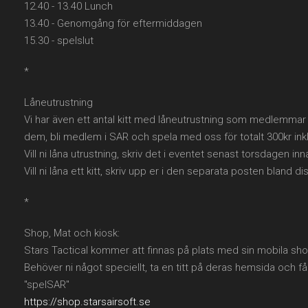
12.40 - 13.40 Lunch
13.40 - Genomgång för eftermiddagen
15.30 - spelslut
*
Låneutrustning
Vi har även ett antal kitt med låneutrustning som medlemmar f
dem, bli medlem i SAR och spela med oss för totalt 300kr ink
Vill ni låna utrustning, skriv det i eventet senast torsdagen in
Vill ni låna ett kitt, skriv upp er i den separata posten bland d
*
Shop, Mat och kiosk:
Stars Tactical kommer att finnas på plats med sin mobila sh
Behöver ni något speciellt, ta en titt på deras hemsida och f
"spelSAR"
https://shop.starsairsoft.se