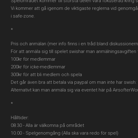
Spelområdet kommer till största delen vara fokuserad kring
Vi kommer att gå igenom de viktigaste reglerna vid genomg
i safe-zone.
*
Pris och anmälan (mer info finns i en tråd bland diskussionern
För att anmäla sig till spelet swishar man anmälningsavgifte
100kr för medlemmar
200kr för icke-medlemmar
300kr för att bli medlem och spela
Det går även bra att betala via paypal om man inte har swish:
Alternativt kan man anmäla sig via eventet här på AirsofterWo
*
Hålltider:
08.30 - Alla är välkomna på området
10.00 - Spelgenomgång (Alla ska vara redo för spel)