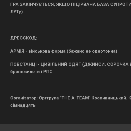
ГРА ЗАКІНЧУЄТЬСЯ, ЯКЩО ПІДІРВАНА БАЗА СУПРОТИВН
ЛУТу)
ДРЕССКОД:
АРМІЯ - військова форма (бажано не однотонна)
ПОВСТАНЦІ - ЦИВІЛЬНИЙ ОДЯГ (ДЖИНСИ, СОРОЧКА і 
бронежилети і РПС
Організатор: Орггрупа "THE A-TEAM" Кропивницький. 
сімнадцять