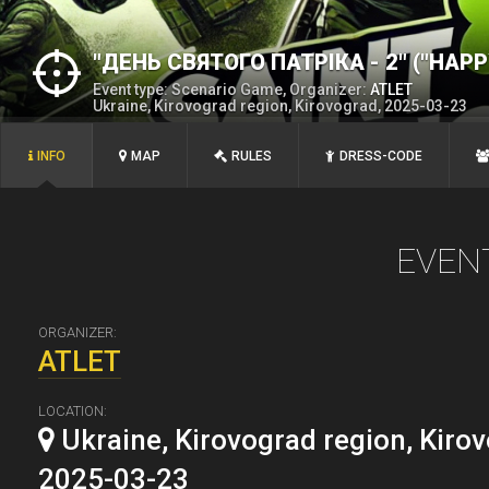
"ДЕНЬ СВЯТОГО ПАТРІКА - 2" ("HAPPY
Event type: Scenario Game, Organizer:
ATLEТ
Ukraine, Kirovograd region, Kirovograd, 2025-03-23
INFO
MAP
RULES
DRESS-CODE
EVEN
ORGANIZER:
ATLEТ
LOCATION:
Ukraine, Kirovograd region, Kirov
2025-03-23