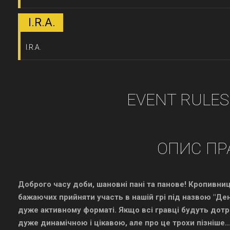
I.R.A.
I.R.A.
EVENT RULES
ОПИС ПР
Доброго часу доби, шановні пані та панове! Кропивниц
бажаючих прийняти участь в нашій грі під назвою "Ден
дуже активному форматі. Якщо всі гравці будуть дотр
дуже динамічною і цікавою, але про це трохи пізніше..