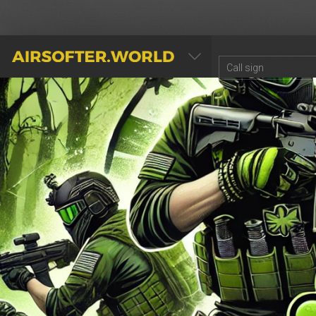
AIRSOFTER.WORLD