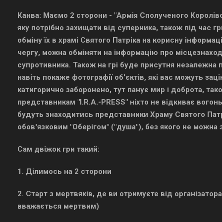
Канва: Маємо 2 сторони - "Армія Сполученого Королівст
яку потрібно захищати від суперника, також під час гр
обміну їх в храмі Святого Патріка на корисну інформац
чергу, можна обміняти на інформацію про місцезнаход
супротивника. Також на грі буде присутня незалежна п
навіть покаже фотографії об'єктів, які вас можуть заці
катигорично заборонено, тут панує мир і доброта, так
представникам "I.R.A.-PRESS" ніхто не відкиває вогонь
будуть знаходитись представники Храму Святого Патрі
обов'язковим "Оберігом" ("душа"), без якого не можна 
Сам двіжок гри такий:
1. Ділимось на 2 сторони
2. Старт з мертвяків, де ви отримуєте від організатора
вважається мертвим)