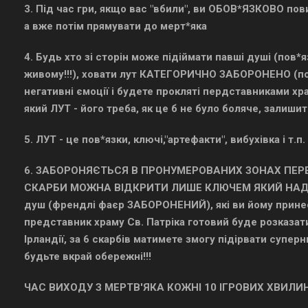
3. Під час гри, якщо вас "вбили", ви ОБОВ*ЯЗКОВО пови
а вже потім прямувати до мерт*яка
4. Будь хто зі сторін може підіймати павші душі (пов
живому!!!), ховати лут КАТЕГОРИЧНО ЗАБОРОНЕНО (пов
негативні ємоції і будете прокляті пердставниками хра
який ЛУТ - його треба, як це б не було боляче, залишити
5. ЛУТ - це пов*язки, ключі,"артефакти", вибухівка і т.п.
6. ЗАБОРОНЯЄТЬСЯ В ПРОНУМЕРОВАНИХ ЗОНАХ ПЕРЕ
СКАРБИ МОЖНА ВІДКРИТИ ЛИШЕ КЛЮЧЕМ ЯКИЙ НАДАСТЬ
душ (френдлі фаєр ЗАБОРОНЕНИЙ), які ви йому прин
представник храму Св. Патріка готовий буде розказати
Ірландії, за 6 скарбів матимете змогу підірвати супер
будьте вкрай обережні!!!
ЧАС ВИХОДУ З МЕРТВ'ЯКА КОЖНІ 10 ІГРОВИХ ХВИЛИН,