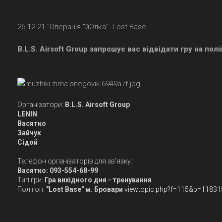
26-12-21 "Операція "йОлка". Lost Base
B.L.S. Airsoft Group запрошує вас відвідати гру на поліг
Організатори:
B.L.S. Airsoft Group
LENIN
Васятко
Зайчук
Сідой
Телефон організаторів для зв'язку:
Васятко: 093-554-68-99
Тип гри:
Гра вихідного дня - тренування
Полігон:
"Lost Base" м. Бровари
viewtopic.php?f=115&p=1183