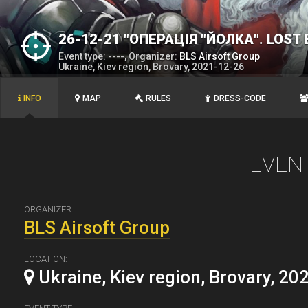
26-12-21 "ОПЕРАЦІЯ "ЙОЛКА". LOST
Event type: ----, Organizer:
BLS Airsoft Group
Ukraine, Kiev region, Brovary, 2021-12-26
INFO
MAP
RULES
DRESS-CODE
EVEN
ORGANIZER:
BLS Airsoft Group
LOCATION:
Ukraine, Kiev region, Brovary, 20