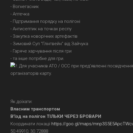
- Вогнегасник
- Аптечка
- Підтримання порядку на полігоні
- Антисептик на точках респу
- Закупка новорічних артефактів
- Зимовий Суп "Глінтвейн" від Зайчука
- Гаряче харчування після гри
- та інше потрібне для гри.
Для учасників АТО / ОСС при пред'явленні посвідчення 
організаторів карту.
Як доїхати:
Власним транспортом
В'їзд на полігон ТІЛЬКИ ЧЕРЕЗ БРОВАРИ
Координати локації
https://goo.gl/maps/mnp3S5E5ApcTWc
50.49910, 30.72888