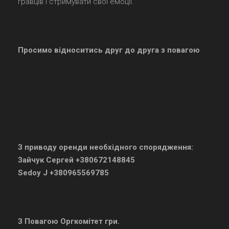
гравців і стримувати свої емоції.
Просимо відноситись друг до друга з повагою
З приводу оренди необхідного спорядження:
Зайчук Сергей +380672148845
Sedoy J +380965569785
З Повагою Оргкомітет гри.