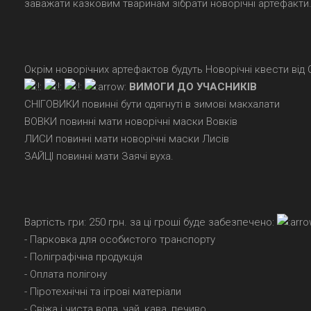
заважати казковим тваринам зібрати новорічні артефакти
Окрім новорічних артефактов будуть Новорічні квести від 
ВИМОГИ ДО УЧАСНИКІВ
СНІГОВИКИ повинні бути одягнуті в зимові макхалати
ВОВКИ повинні мати новорічні маски Вовків
ЛИСИ повинні мати новорічні маски Лисів
ЗАЙЦІ повинні мати Заячі вуха.
Вартість гри: 250 грн. за ці гроші буде забезпечено:
- Парковка для особистого транспорту
- Поліграфічна продукція
- Оплата полігону
- Піротехнічні та ігрові матеріали
- Свіжа і чиста вода, чай, кава, печиво.