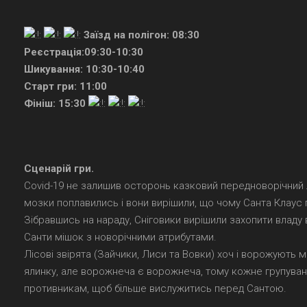
Заїзд на полігон: 08:30
Реєстрація:09:30-10:30
Шикування: 10:30-10:40
Старт гри: 11:00
Фініш: 15:30
Сценарій гри.
Covid-19 не залишив осторонь казковий передноворічний лі
мозки поплавились і вони вирішили, що чому Санта Клаус пра
Зібравшись на нараду, Сніговики вирішили захопити владу в
Санти мішок з новорічними атрибутами.
Лісові звірята (Зайчики, Лиси та Вовки) хоч і ворожують 
ялинку, але ворожнеча є ворожнеча, тому кожне групуванн
противникам, щоб більше вислужитись перед Сантою.