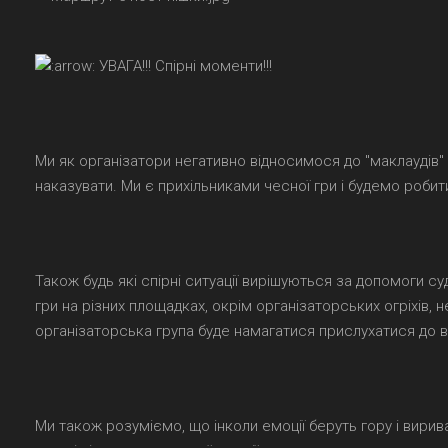
УВАГА!!! Спірні моменти!!!
Ми як організатори негативно відносимося до "маклаудів"
наказувати. Ми є прихільниками чесної гри і будемо робит
Також будь які спірні ситуації вирішуються за допомоги суді
гри на різних площадках, окрім організаторських огріхів
організаторська група буде намагатися прислухатися до ва
Ми також розуміємо, що інколи емоції беруть гору і вир