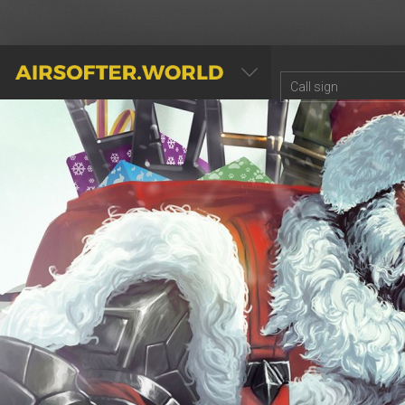
AIRSOFTER.WORLD