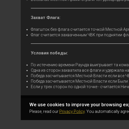
Захват Флага:
Флагшток без флага считается точкой Местной А
Флаг считается захваченным ЧВК при поднятии фла
Условия победы:
По истечению времени Раунда выигрывает та коман
Одна из сторон захватила все флаги и удержала н
Победа засчитывается
Местной Власти если все
ЧВ
Победа засчитывается
Местной Власти если
Были 
Если у трех сторон по одной точке - считается Ничь
We use cookies to improve your browsing ex
Please, read our
Privacy Policy
. You automatically agre