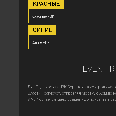
КРАСНЫЕ
Красные ЧВК
СИНИЕ
Синие ЧВК
EVENT R
Две Группировки ЧВК Борются за контроль над
Власти Реагирует, отправляя Местную Армию н
У ЧВК остается мало времени до прибытия пра