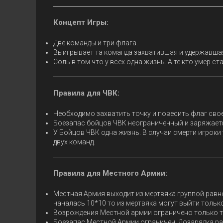
Концепт Игры:
Две команды и три флага.
Выигрывает та команда захватившая и удержавша
Соль в том что у всех одна жизнь. А те кто умер 
Правила для ЧВК:
Необходимо захватить точку и повесить флаг свое
Боезапас бойцов ЧВК неограниченный и заряжает
У Бойцов ЧВК одна жизнь. В случаи смерти игроки
двух команд.
Правила для Местного Армии:
Местная Армия выходит из мертвяка группой равн
началась 10*10 то из мертвяка могут выйти только
Возрождения Местной армии ограничено только т
Боезапас Местной Армии ограничен. Дозарядка ра