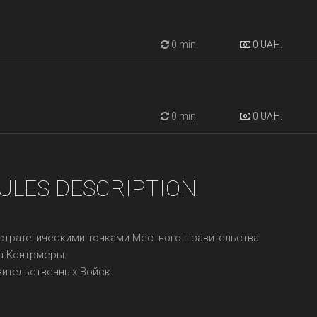
0 min.
0 UAH.
0 min.
0 UAH.
ULES DESCRIPTION
 стратегическими точками Местного Правительства.
а Контрмеры.
вительственных Войск.