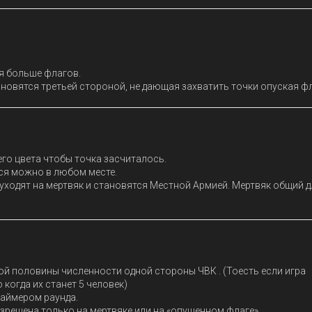
я больше флагов.
становятся третьей стороной, не дающая захватить точки опуская ф
го цвета чтобы точка засчиталось.
ся можно в любом месте.
 уходят на мертвяк и становятся Местной Армией. Мертвяк общий д
ой половины численности одной стороны ЧВК . (Тоесть если игра
 когда их станет 5 человек)
аймером раунда.
зрешена только на мертвяке или на «опушенном флаге»