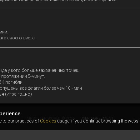
рмии
.
га своего цвета.
да у кого больше захваченных точек.
а протяжении 5-минут.
К погибли.
опушены все флагии более чем 10 - мин
я (Игра го...но)
perience.
AIRSOFTER.WORLD © 2026
USER AGREEMENT
e to our practices of
Cookies
usage, if you continue browsing the websit