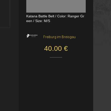
Katana Battle Belt / Color: Ranger Gr
Dual Channel PTT
een / Size: M/S
VerageAirsoft, Borås
Freiburg im Breisgau
550.00 SEK
40.00 €