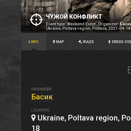
ЧУЖОЙ КОНФЛИКТ
Event type: Weekend Event , Organizer:
Баси
Ukraine, Poltava region, Poltava, 2021-04-18
INFO
MAP
RULES
DRESS-CO
ORGANIZER:
Басик
LOCATION:
Ukraine, Poltava region, Po
18