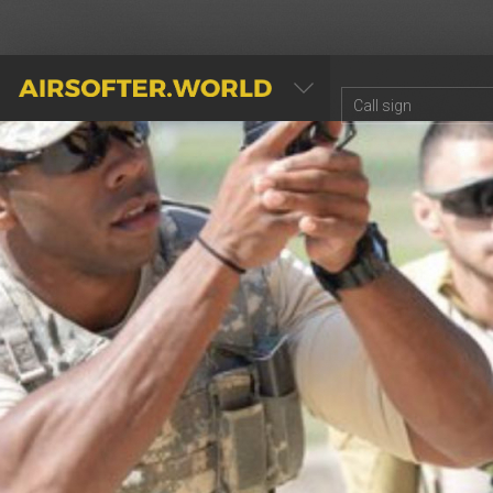
AIRSOFTER.WORLD