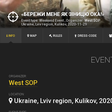
«БЕРЕЖИ МЕНЕ ЯК ЗІНИЦЮ ОКА!»
Event type: Weekend Event , Organizer:
West SOP
Ukraine, Lviv region, Kulikov, 2020-11-29
INFO
MAP
RULES
DRESS-CODE
EVEN
ORGANIZER:
West SOP
LOCATION:
Ukraine, Lviv region, Kulikov, 20