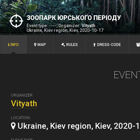
ЗООПАРК ЮРСЬКОГО ПЕРІОДУ
Event type: ----, Organizer:
Vityath
Ukraine, Kiev region, Kiev, 2020-10-17
INFO
MAP
RULES
DRESS-CODE
EVEN
ORGANIZER:
Vityath
LOCATION:
Ukraine, Kiev region, Kiev, 2020-