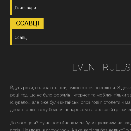
Динозаври
ССАВЦІ
Ссавці
EVENT RULES
Йдуть роки, спливають віки, змінюються покоління. З де
році, тоді ще не було форумів, інтернет та мобілки тільки 
існувало… але вже були китайські спрінгові пістолети й ма
десять років тому боявся ненароком на рольовій грі заче
До чого це я? Ну не постійно ж мені бути щасливим на за
подія. Невдовзі я одружуюсь. А яке весілля без великої гу