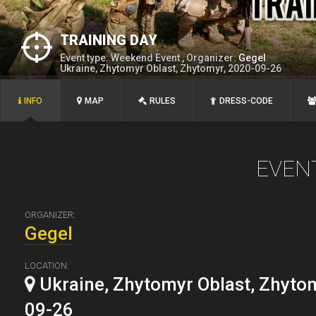
TRAINING DAY
Event type: Weekend Event , Organizer:
Gegel
Ukraine, Zhytomyr Oblast, Zhytomyr, 2020-09-26
INFO
MAP
RULES
DRESS-CODE
EVEN
ORGANIZER:
Gegel
LOCATION:
Ukraine, Zhytomyr Oblast, Zhyto
09-26