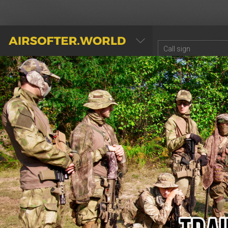
AIRSOFTER.WORLD