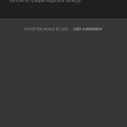
Без регестрацыи недопуск на игру!
AIRSOFTER.WORLD © 2026
USER AGREEMENT