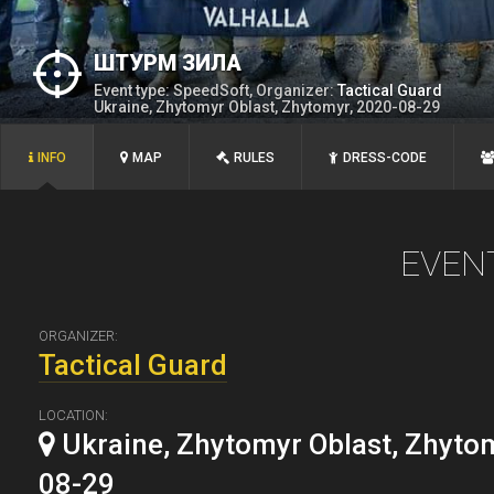
ШТУРМ ЗИЛА
Event type: SpeedSoft, Organizer:
Tactical Guard
Ukraine, Zhytomyr Oblast, Zhytomyr, 2020-08-29
INFO
MAP
RULES
DRESS-CODE
EVEN
ORGANIZER:
Tactical Guard
LOCATION:
Ukraine, Zhytomyr Oblast, Zhyto
08-29