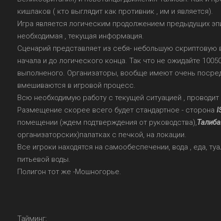
кишлаков ( кто выглядит как противник , им и является).
Игра является логическим продолжением предыдущих эпи
необходимая , текущая информация.
Сценарий представляет из себя- небольшую скриптовую в
начала и до логического конца. Так что не ожидайте 100
выполненого. Организаторы, вообще имеют очень посре
вмешиваются в игровой процесс.
Всю необходимую работу с текущей ситуацией , проводит 
Размещение скорее всего будет стандартное - сторона
I
помещении (ждем подтверждения от руководства),
Талиба
организаторских)палатках с печкой, на локации.
Все игроки находятся на самообеспечении, вода , еда, ту
питьевой воды.
Полигон тот же -Мошногорье.
Тайминг: