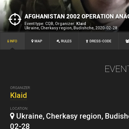
AFGHANISTAN 2002 OPERATION ANA
Event type: CQB, Organizer:
Klaid
Ukraine, Cherkasy region, Budishche, 2020-02-28
INFO
MAP
RULES
DRESS-CODE
EVEN
ORGANIZER:
Klaid
LOCATION:
Ukraine, Cherkasy region, Budish
02-28