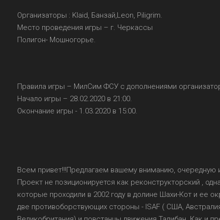
Организаторы : Klaid, Банзай,Leon, Piligrim.
Место проведения игры – г. Черкассы
Полигон- Мошногорье.
Правила игры – МилСим ФСУ с дополнениями организато
Начало игры – 28.02.2020 в 21:00.
Окончание игры - 1.03.2020 в 15:00.
Всем привет!!!Предлагаем вашему вниманию, очередную и
Проект не позиционируется как реконструкторский , одн
которые проходили в 2002 году в долине Шахи-Кот и ее 
две противоборствующих стороны - ISAF ( США, Австралия
Великобритания) и повстанцы движения Талибан. Как и пр