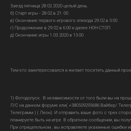
Заезд пятница 28.02.2020 целый день.
б) Старт игры - 28.02 в 21: 00
в) Окончание первого игрового эпизода 29.02 в 3:00
г) Продолжение в 29.02 в 6:00 и далее НОН-СТОП.
д) Окончание игры 1.03.2020 в 13:00.
Тем кто заинтересовался и желает посетить данный про
1) Фотодопуск : В независимости от того были вы на прош
Л/С на данном форуме или( +380509293686 Вайбер/ Телегр
Телеграмм ) ( Леон). И отправить ваше фото с трех стор
планируете быть на игре. В обратном сообщении, вы пол
При отрицательном , вы исправляете указанные ошибки и(