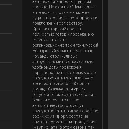
заинтересованность в данном
проекте. На сколько "Чемпионат"
интересен игрокам мы можем
судить по количеству вопросов и
предложений орг.составу.
Организаторский состав
полностью готов к проведению
"Чемпионата" как
организационно так и технически!
Но в данный момент некоторые
команды столкнулись с
затруднениями по определению
удобной даты проведения
соревнований на которых могло
присутствовать максимальное
количество игроков сборных
команд. Сказывается время
отпусков и ряд других факторов.
В связи с тем, что не все
заявленные игроки смогут
присутствовать на игре в составе
своих команд, орг. состав не
считает возможным проведения
"Чемпионата" в этом сезоне, так