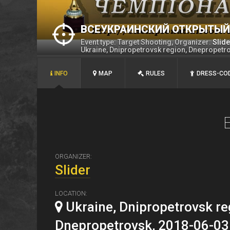
ВСЕУКРАИНСКИЙ ОТКРЫТЫЙ 
Event type: Target Shooting, Organizer:
Slide
Ukraine, Dnipropetrovsk region, Dnepropetr
INFO
MAP
RULES
DRESS-CO
ORGANIZER:
Slider
LOCATION:
Ukraine, Dnipropetrovsk re
Dnepropetrovsk, 2018-06-03