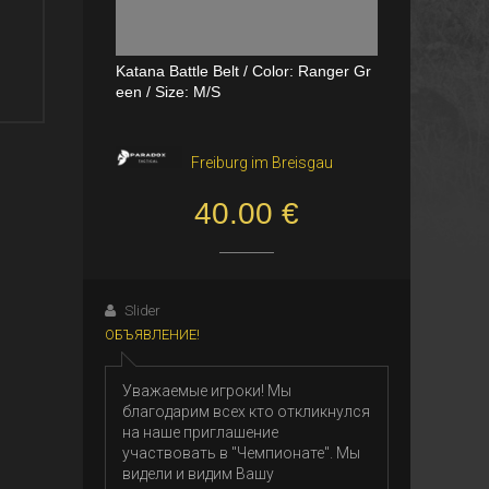
Dual Channel PTT
Katana Battle Belt / Color: Ranger Gr
een / Size: M/S
VerageAirsoft, Borås
Freiburg im Breisgau
550.00 SEK
40.00 €
Slider
ОБЪЯВЛЕНИЕ!
Уважаемые игроки! Мы
благодарим всех кто откликнулся
на наше приглашение
участвовать в "Чемпионате". Мы
видели и видим Вашу