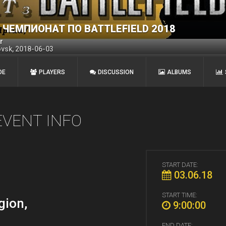
ЧЕМПИОНАТ ПО BATTLEFIELD 2018
r
ovsk, 2018-06-03
DE
PLAYERS
DISCUSSION
ALBUMS
EVENT INFO
START DATE:
03.06.18
START TIME:
gion,
9:00:00
END DATE: