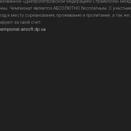
ганизованное «Днепропетровской Федерацией Страйкбола» меж
ины. Чемпионат является АБСОЛЮТНО бесплатным. С участник
езд к месту соревнования, проживание и пропитание, а так же
ируют за свой счет.
chempionat.airsoft.dp.ua