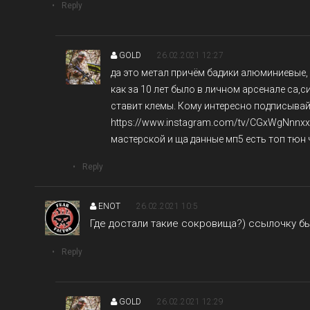
Reply
GOLD
26.02.2021 12:27
да это метал причём бадики алюминиевые,
как за 10 лет было в личном арсенале са,с
ставит клемы. Кому интересно подписывай
https://www.instagram.com/tv/CGxWgNnnxx
мастерской и ща данные мп5 есть топ тюн 
Reply
ENOT
26.02.2021 10:5
Где достали такие сокровища?) ссылочку б
Reply
GOLD
26.02.2021 12:29