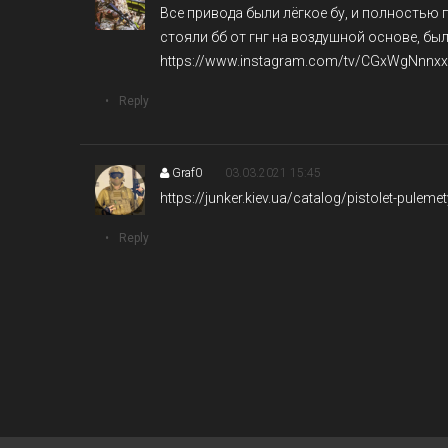
Все привода были лёгкое бу, и полностью п
стояли бб от гнг на воздушной основе, был
https://www.instagram.com/tv/CGxWgNnnxx
Reply
Graf0
03.03.2021 15:45
https://junker.kiev.ua/catalog/pistolet-pulem
Reply