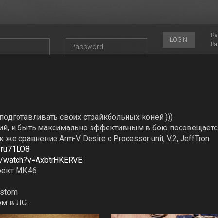
Re
LOGIN
Pa
 подготавливать своих страйкбольных коней )))
ний, и быть максимально эффективным в бою посовещается
 же сравнение Arm-V Desire с Processor unit, V.2, JeffTron
Sru71LO8
m/watch?v=AxbtrHKERVE
роект МК46
ustom
ом в ЛС.