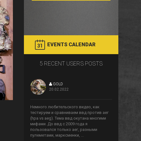
EVENTS CALENDAR
5 RECENT USERS POSTS
GOLD
20.02.2022
>
Немного любительского видео, как
тестируем и сравниваем ввд против аег
(hpa vs aeg). Тема ввд окутана многими
мифами. До ввд с 2009 года я
пользовался только аег, разными
пулеметами, марксменки, ...