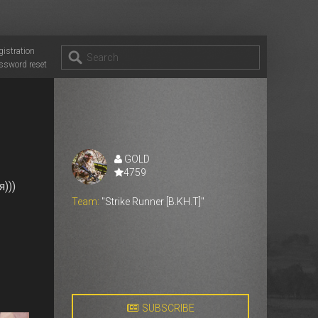
gistration
ssword reset
GOLD
4759
)))
Team:
"Strike Runner [B.KH.T]"
SUBSCRIBE