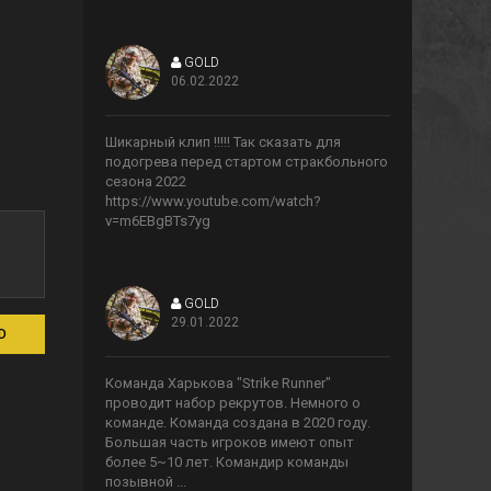
GOLD
06.02.2022
>
Шикарный клип !!!!! Так сказать для
подогрева перед стартом стракбольного
сезона 2022
https://www.youtube.com/watch?
v=m6EBgBTs7yg
GOLD
29.01.2022
D
>
Команда Харькова "Strike Runner"
проводит набор рекрутов. Немного о
команде. Команда создана в 2020 году.
Большая часть игроков имеют опыт
более 5~10 лет. Командир команды
позывной ...